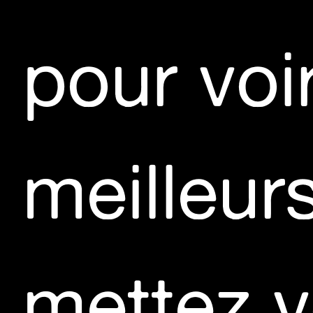
contacts
pour voi
CÉSAR VAYSSIÉ
A_FE
SCHOOL OF MAKING ART
iFaun_e
meilleur
RICORDA TI CHE È UN FILM COMICO
mettez v