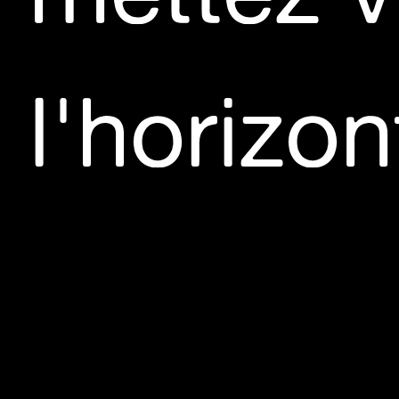
>>> LE CHAOS ET LE BROUILLON
- Centre Pom
l'horizon
entretien avec Boris Charmatz et César Vayssié