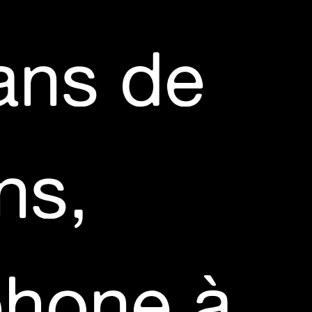
e
PÉTER LE CUBE
dans de
performance
Alix Boillot
Ferdinand Vayssié
ns,
phone à