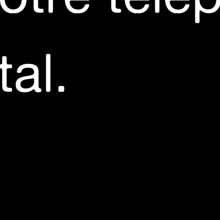
pidou Metz
tal.