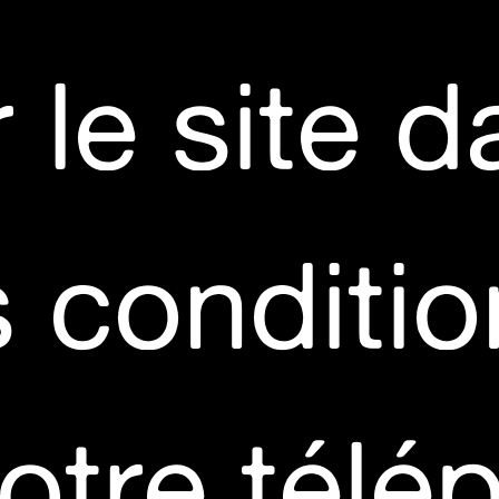
OURS
FESTIVALL (projet)
conception César Vayssié & Olivia Grandvill
Marlène Saldana / Jeremy Nedd
réalisation César Vayssié
(Ballet National de Marseille)
SÉLECTION OFFICIELLE FID MARSEILLE
r le site 
avril 2021
JUILLET 2025
TRANSEPT
film by Boris Charmatz & César Vayssié
s conditio
to activate the sound
click once on the
images
and vice versa
otre télé
CHAMBRE 5